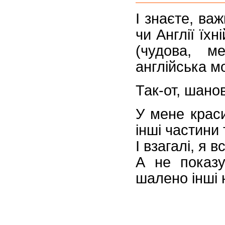
І знаєте, ва
чи Англії їх
(чудова, м
англійська мо
Так-от, шановн
У мене краси
інші частини 
І взагалі, я в
А не показу
шалено інші 