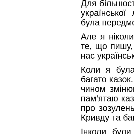
Для більшост
української
була передмо
Але я нікол
те, що пишу,
нас українсь
Коли я була
багато казок.
чином зміню
пам’ятаю каз
про зозулень
Кривду та ба
Інколи були