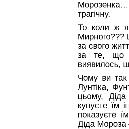
Морозенка… А
трагічну.
То коли ж я
Мирного??? 
за свого жит
за те, що 
виявилось, щ
Чому ви так 
Лунтіка, Фун
цьому, Діда
купуєте їм і
показуєте ї
Діда Мороза 