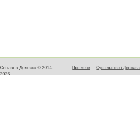
Світлана Долеско © 2014-
Про мене
Суспільство і Держава
2026