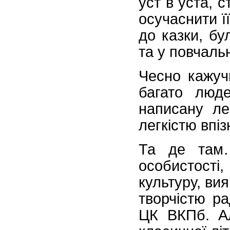
уст в уста, 
осучаснити ї
до казки, б
та у повчаль
Чесно кажуч
багато люд
написану л
легкістю впіз
Та де там…
особистості,
культуру, ви
творчістю р
ЦК ВКПб. Ал