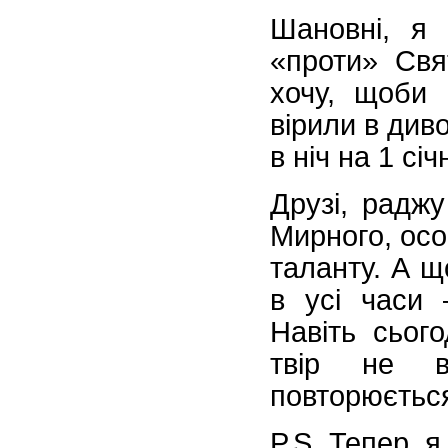
Шановні, я
«проти» Свя
хочу, щоби 
вірили в диво
в ніч на 1 січ
Друзі, радж
Мирного, осо
таланту. А щ
в усі часи 
Навіть сього
твір не вт
повторюється
P.S. Тепер, 