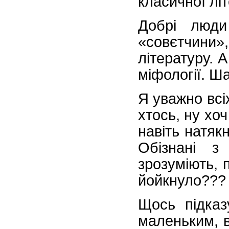
класичної літ
Добрі люди
«совєтчини
літературу. 
міфології. Ша
Я уважно всі
хтось, ну хо
навіть натякн
Обізнані з
зрозуміють, 
йойкнуло???
Щось підка
маленьким, в