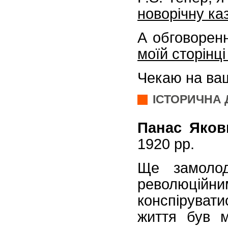
новорічну ка
А обговорен
моїй сторінці
Чекаю на ваші
ІСТОРИЧНА 
Панас Яков
1920 рр.
Ще замоло
революційни
конспіруват
життя був м