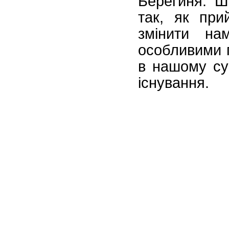
Берегиня. Ш
так, як при
змінити н
особливими 
в нашому су
існування.