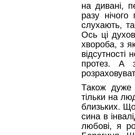
на дивані, 
разу нічого
слухають, та
Ось ці духо
хвороба, з я
відсутності 
протез. А 
розраховува
Також дуже 
тільки на лю
близьких. Що
сина в інвалі
любові, я р