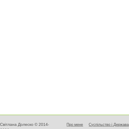
Світлана Долеско © 2014-
Про мене
Суспільство і Держава