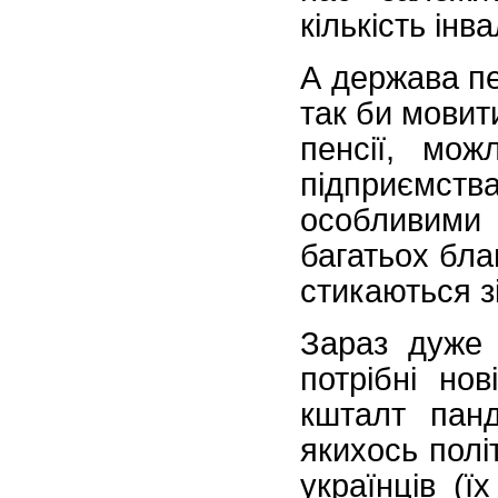
кількість інв
А держава п
так би мовит
пенсії, мож
підприємств
особливими 
багатьох бла
стикаються з
Зараз дуже 
потрібні но
кшталт пан
якихось полі
українців (ї