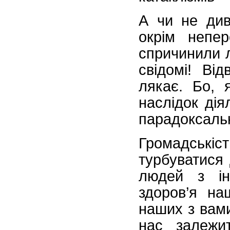
А чи не див
окрім непер
спричинили л
свідомі! Ві
лякає. Бо, 
наслідок дія
парадоксаль
Громадськіст
турбуватися 
людей з ін
здоров’я на
наших з вами 
нас залежи